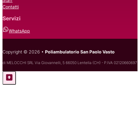
Staff
Contatti
Servizi
WhatsApp
Copyright © 2026 •
Poliambulatorio San Paolo Vasto
di MELOCCHI SRL Via Giovannelli, 5 66050 Lentella (CH) - P.IVA 02120660697