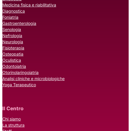
Medicina fisica e riabilitativa
Diagnostica
Foniatria
Gastroenterologia
Senologia
Nefrologia
Neurologia
Fisioterapia
Osteopatia
Oculistica
Odontoiatria
Otorinolaringoiatria
Analisi cliniche e microbiologiche
Yoga Terapeutico
Il Centro
Chi siamo
La struttura