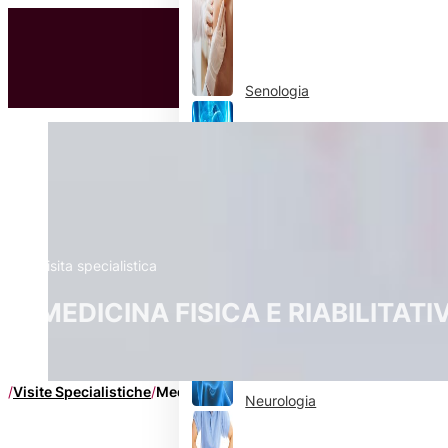
Senologia
Medicina fisica e riabilitativa
Nefrologia
Visita specialistica
MEDICINA FISICA E RIABILITATI
/
Visite Specialistiche
/
Medicina fisica e riabilitativa
Neurologia