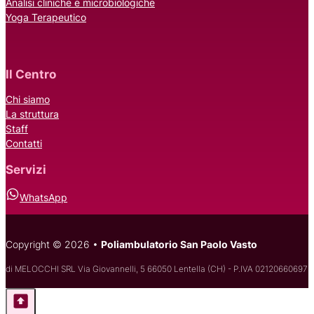
Analisi cliniche e microbiologiche
Yoga Terapeutico
Il Centro
Chi siamo
La struttura
Staff
Contatti
Servizi
WhatsApp
Copyright © 2026 •
Poliambulatorio San Paolo Vasto
di MELOCCHI SRL Via Giovannelli, 5 66050 Lentella (CH) - P.IVA 02120660697