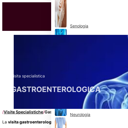
Senologia
Gastroenterologia
Nefrologia
Visita specialistica
GASTROENTEROLOGICA
/
Visite Specialistiche
/
Gastroenterologia
Neurologia
La
visita gastroenterologica
è un consulto specialistico volto a v