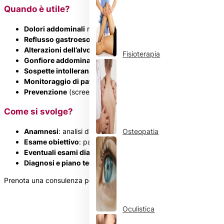
Quando è utile?
Dolori addominali
ricorrenti o difficoltà digestive
Reflusso gastroesofageo
, acidità o rigurgiti frequenti
Alterazioni dell’alvo
(diarrea, stipsi o sangue nelle feci)
Fisioterapia
Gonfiore addominale
, nausea o vomito inspiegabili
Sospette intolleranze
(es. al lattosio o glutine)
Monitoraggio di patologie croniche
(colon irritabile, morbo 
Prevenzione
(screening per tumori digestivi, es. colonscopia
Come si svolge?
Anamnesi
: analisi di sintomi, abitudini alimentari e storia clini
Osteopatia
Esame obiettivo
: palpazione addominale e valutazione dei s
Eventuali esami diagnostici
(es. ecografia addominale, brea
Diagnosi e piano terapeutico
(dieta, farmaci o approfondime
Prenota una consulenza per disturbi digestivi o controlli di prevenz
Oculistica